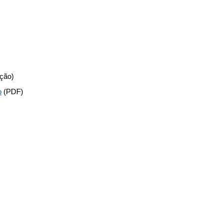
ção)
o
(PDF)